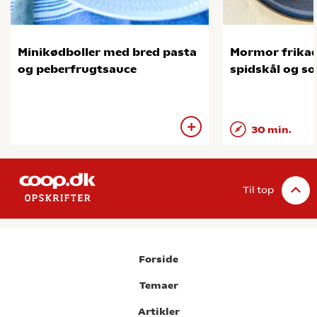
Minikødboller med bred pasta
Mormor frikad
og peberfrugtsauce
spidskål og so
30 min.
Til top
Forside
Temaer
Artikler