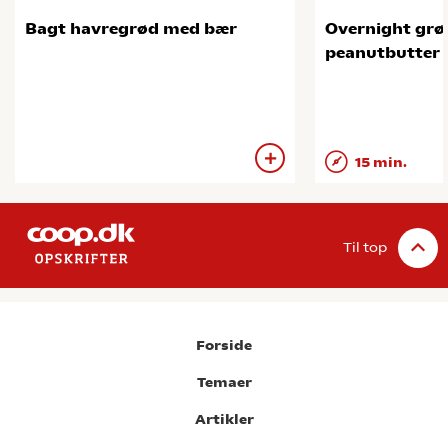
Bagt havregrød med bær
Overnight gr
peanutbutter 
15 min.
Til top
Forside
Temaer
Artikler