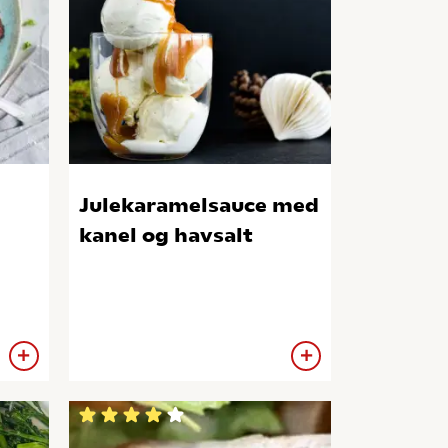
Julekaramelsauce med
kanel og havsalt