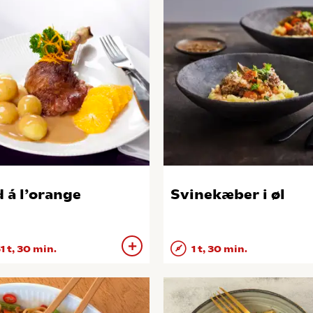
 á l’orange
Svinekæber i øl
1 t, 30 min.
1 t, 30 min.