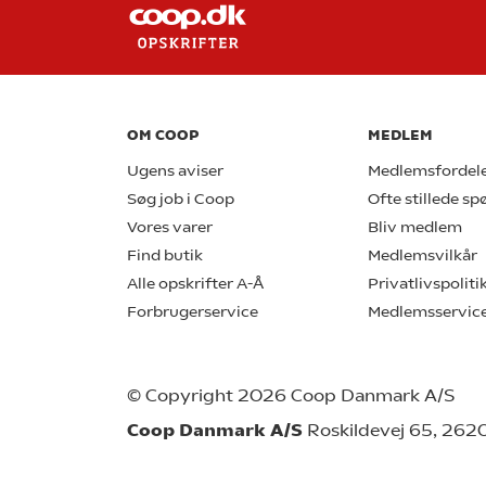
OM COOP
MEDLEM
Ugens aviser
Medlemsfordel
Søg job i Coop
Ofte stillede s
Vores varer
Bliv medlem
Find butik
Medlemsvilkår
Alle opskrifter A-Å
Privatlivspoliti
Forbrugerservice
Medlemsservic
© Copyright 2026 Coop Danmark A/S
Coop Danmark A/S
Roskildevej 65, 262