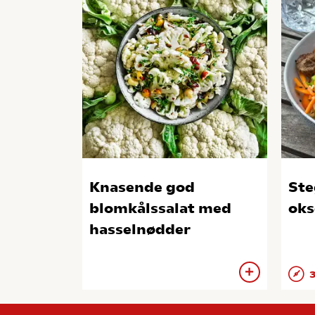
Knasende god
Ste
blomkålssalat med
oks
hasselnødder
3