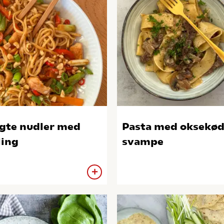
gte nudler med
Pasta med oksekød
ling
svampe