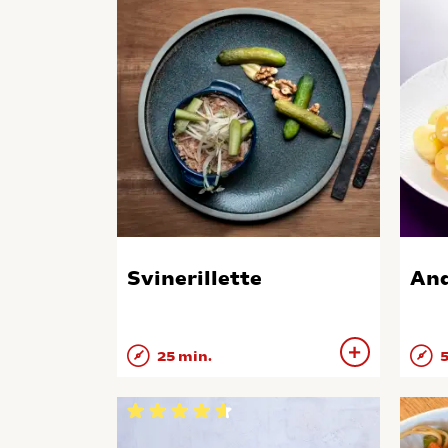
Svinerillette
And
25 min.
5