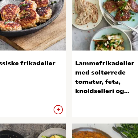
ssiske frikadeller
Lammefrikadeller
med soltørrede
tomater, feta,
knoldselleri og
hasselnødder