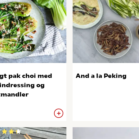
gt pak choi med
And a la Peking
indressing og
tmandler