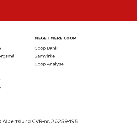
MEGET MERE COOP
e
Coop Bank
pørgsmål
Samvirke
Coop Analyse
k
e
0 Albertslund CVR-nr. 26259495