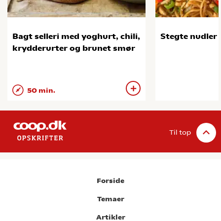
Bagt selleri med yoghurt, chili,
Stegte nudler 
krydderurter og brunet smør
50 min.
Til top
Forside
Temaer
Artikler