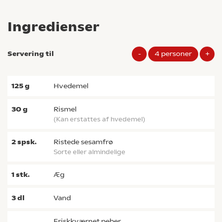
Ingredienser
Servering til
-
4
personer
+
125
g
hvedemel
30
g
rismel
(kan erstattes af hvedemel)
2
spsk.
ristede sesamfrø
sorte eller almindelige
1
stk.
æg
3
dl
vand
friskkværnet peber