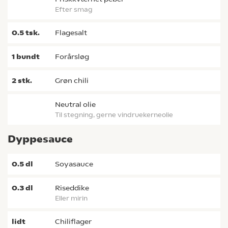
efter smag
0.5
tsk.
flagesalt
1
bundt
forårsløg
2
stk.
grøn chili
neutral olie
til stegning, gerne vindruekerneolie
Dyppesauce
0.5
dl
soyasauce
0.3
dl
riseddike
eller mirin
lidt
chiliflager