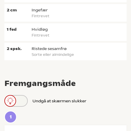
2
cm
ingefær
fintrevet
1
fed
hvidløg
fintrevet
2
spsk.
ristede sesamfrø
sorte eller almindelige
Fremgangsmåde
Undgå at skærmen slukker