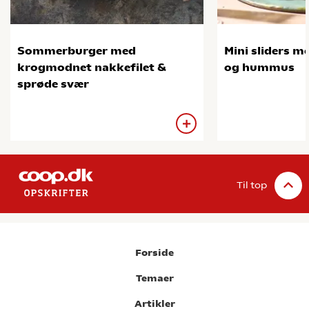
Sommerburger med
Mini sliders me
krogmodnet nakkefilet &
og hummus
sprøde svær
Til top
Forside
Temaer
Artikler