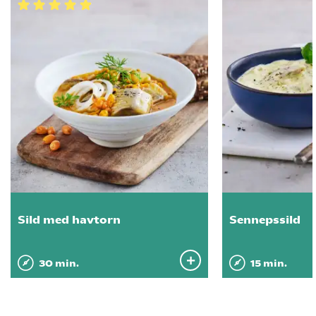
Sild med havtorn
Sennepssild
30 min.
15 min.