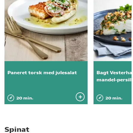
Paneret torsk med julesalat
Bagt Vesterha
mandel-persil
20 min.
20 min.
Spinat