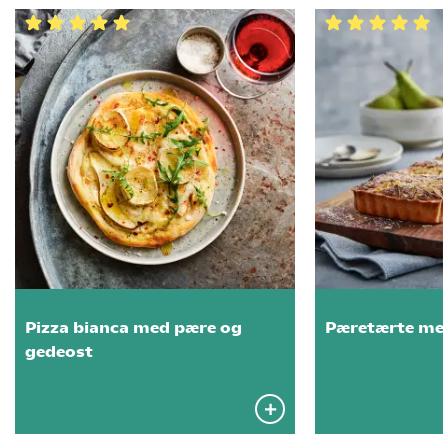
Pizza bianca med pære og
Pæretærte me
gedeost