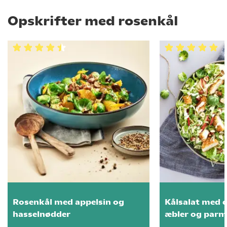
Opskrifter med rosenkål
Rosenkål med appelsin og
Kålsalat med c
hasselnødder
æbler og parm