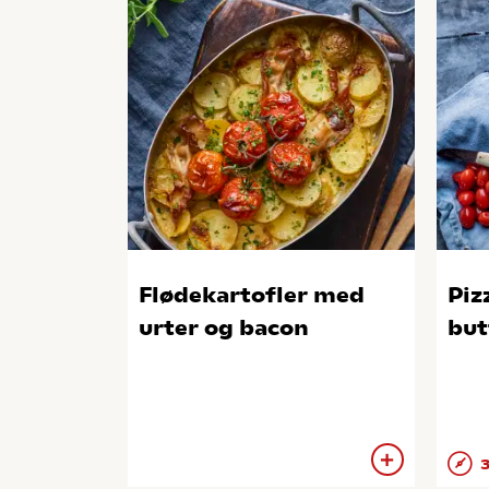
Flødekartofler med
Piz
urter og bacon
but
3