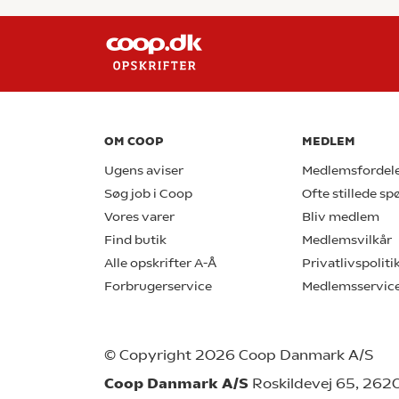
OM COOP
MEDLEM
Ugens aviser
Medlemsfordel
Søg job i Coop
Ofte stillede s
Vores varer
Bliv medlem
Find butik
Medlemsvilkår
Alle opskrifter A-Å
Privatlivspoliti
Forbrugerservice
Medlemsservic
© Copyright 2026 Coop Danmark A/S
Coop Danmark A/S
Roskildevej 65, 262