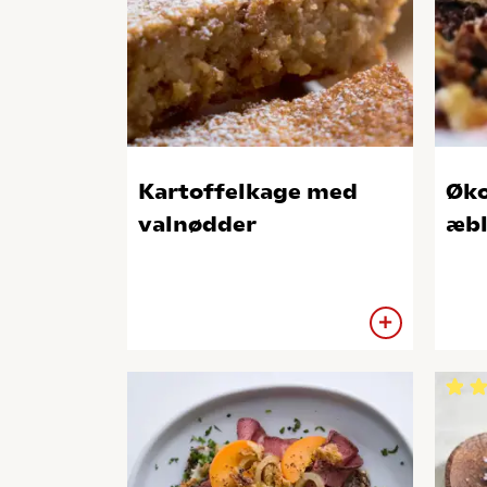
Kartoffelkage med
Øko
valnødder
æb