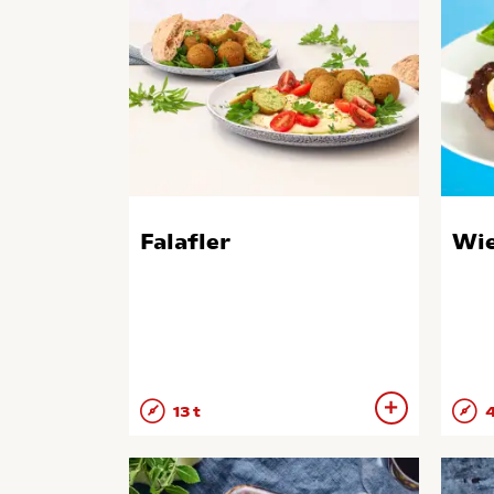
Falafler
Wie
13 t
4