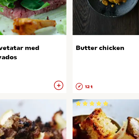
vetatar med
Butter chicken
vados
12 t