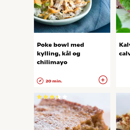
Poke bowl med
Kal
kylling, kål og
cal
chilimayo
20 min.