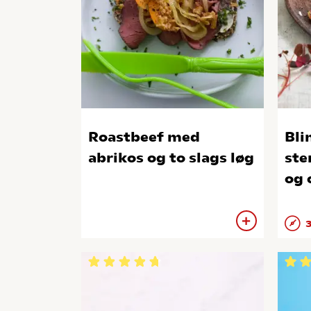
Roastbeef med
Bli
abrikos og to slags løg
ste
og 
3