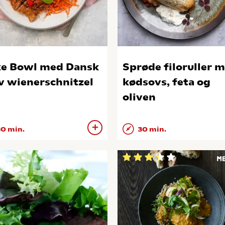
e Bowl med Dansk
Sprøde filoruller 
v wienerschnitzel
kødsovs, feta og
oliven
0 min.
30 min.