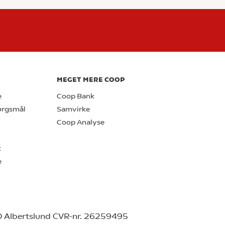
MEGET MERE COOP
e
Coop Bank
pørgsmål
Samvirke
Coop Analyse
k
e
0 Albertslund CVR-nr. 26259495