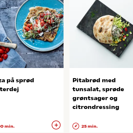
za på sprød
Pitabrød med
terdej
tunsalat, sprøde
grøntsager og
citrondressing
0 min.
25 min.