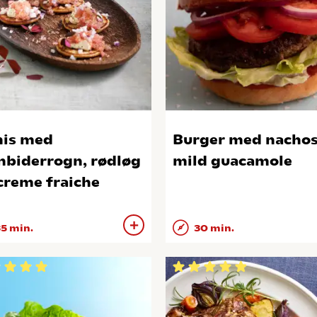
nis med
Burger med nachos
nbiderrogn, rødløg
mild guacamole
creme fraiche
5 min.
30 min.