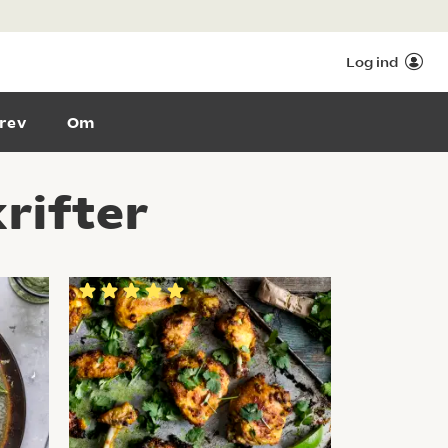
Log ind
rev
Om
rifter