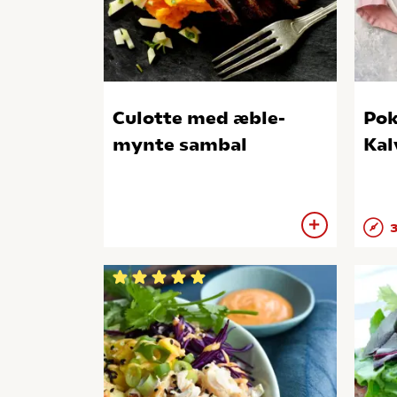
Culotte med æble-
Pok
mynte sambal
Kal
3