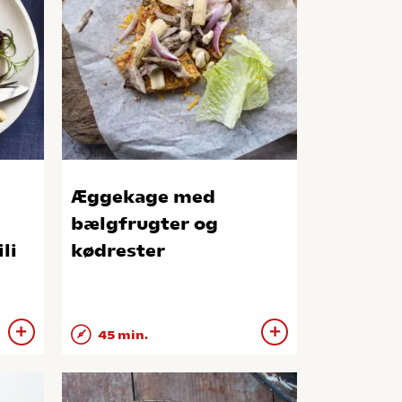
Æggekage med
bælgfrugter og
li
kødrester
45 min.