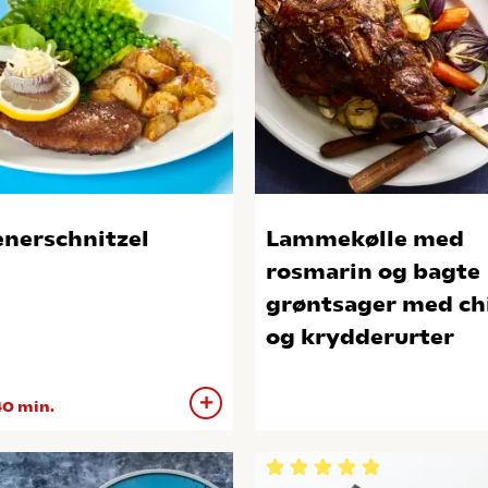
nerschnitzel
Lammekølle med
rosmarin og bagte
grøntsager med chi
og krydderurter
0 min.