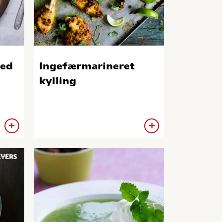
med
Ingefærmarineret
kylling