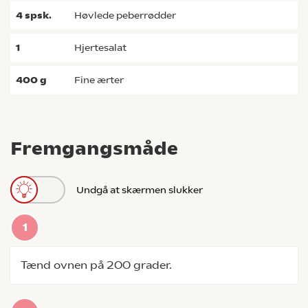
4
spsk.
høvlede peberrødder
1
hjertesalat
400
g
fine ærter
Fremgangsmåde
Undgå at skærmen slukker
Tænd ovnen på 200 grader.