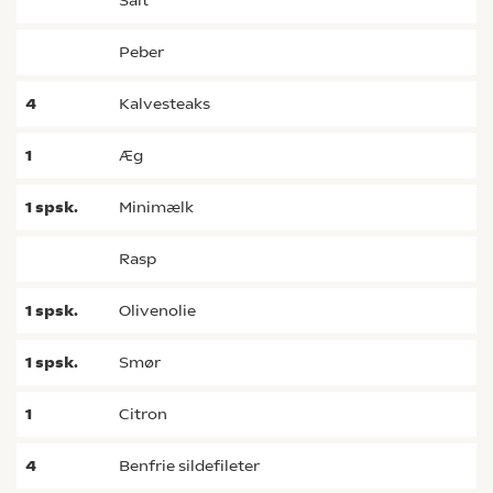
salt
peber
4
kalvesteaks
1
æg
1
spsk.
minimælk
rasp
1
spsk.
olivenolie
1
spsk.
smør
1
citron
4
benfrie sildefileter