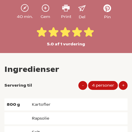
40 min.
Gem
Print
Del
Pin
5.0 af 1
vurdering
Ingredienser
Servering til
-
4
personer
+
800
g
kartofler
rapsolie