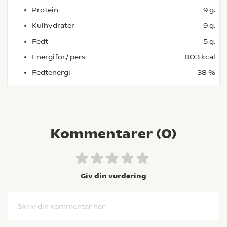
Protein
9 g.
Kulhydrater
9 g.
Fedt
5 g.
Energifor./ pers
803 kcal
Fedtenergi
38 %
Kommentarer (
0
)
Giv din vurdering
Skriv din kommentar her