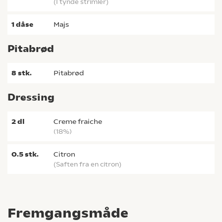
(i tynde strimler)
1
dåse
majs
Pitabrød
8
stk.
pitabrød
Dressing
2
dl
creme fraiche
(18%)
0.5
stk.
citron
(saften fra en citron)
Fremgangsmåde