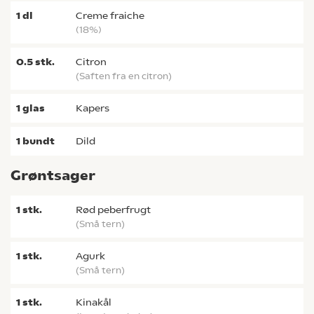
1
dl
creme fraiche
(18%)
0.5
stk.
citron
(saften fra en citron)
1
glas
kapers
1
bundt
dild
Grøntsager
1
stk.
rød peberfrugt
(små tern)
1
stk.
agurk
(små tern)
1
stk.
kinakål