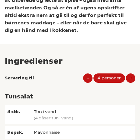
at tilberede og lette at spise – også med små
mælketænder. Og så er én af ugens opskrifter
altid ekstra nem at gå til og derfor perfekt til
børnenes maddage – eller når de bare skal give
dig en hånd med i køkkenet.
Ingredienser
Servering til
-
4
personer
+
Tunsalat
4
stk.
tun i vand
(4 dåser tun i vand)
5
spsk.
mayonnaise