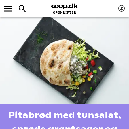
Pitabrød med tunsalat,
sprøde grøntsager og