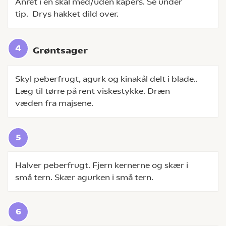
Anret i en skål med/uden kapers. Se under
tip. Drys hakket dild over.
Grøntsager
Skyl peberfrugt, agurk og kinakål delt i blade..
Læg til tørre på rent viskestykke. Dræn
væden fra majsene.
Halver peberfrugt. Fjern kernerne og skær i
små tern. Skær agurken i små tern.