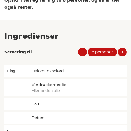
Opskriften egner sig til 6 personer, og så er der
også rester.
Ingredienser
Servering til
-
6
personer
+
1
kg
hakket oksekød
vindruekerneolie
Eller anden olie
salt
peber