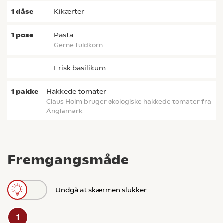
1
dåse
kikærter
1
pose
pasta
Gerne fuldkorn
frisk basilikum
1
pakke
hakkede tomater
Claus Holm bruger økologiske hakkede tomater fra
Änglamark
Fremgangsmåde
Undgå at skærmen slukker