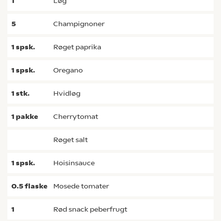
1
løg
5
champignoner
1
spsk.
røget paprika
1
spsk.
oregano
1
stk.
hvidløg
1
pakke
cherrytomat
røget salt
1
spsk.
hoisinsauce
0.5
flaske
mosede tomater
1
rød snack peberfrugt