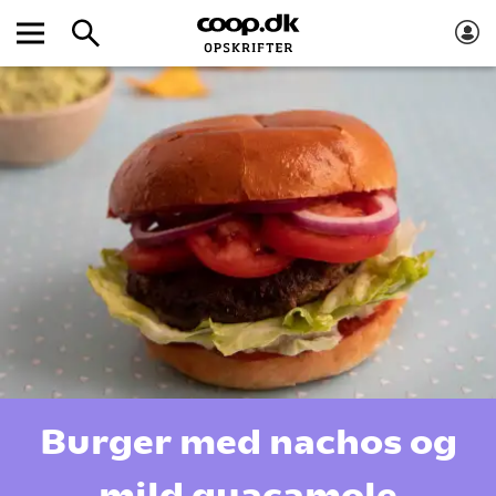
Burger med nachos og
mild guacamole