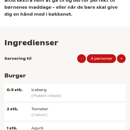
altid ekstra nem at gå til og derfor perfekt til
børnenes maddage – eller når de bare skal give
dig en hånd med i køkkenet.
Ingredienser
Servering til
-
4
personer
+
Burger
0.5
stk.
iceberg
(plukket i blade)
2
stk.
tomater
(i skiver)
1
stk.
agurk