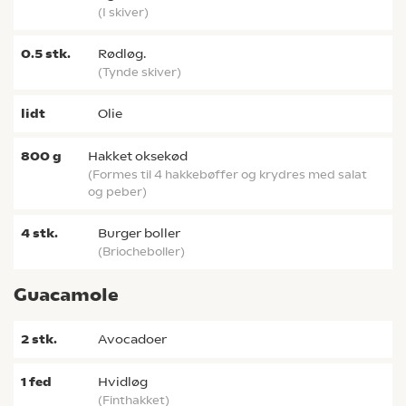
(i skiver)
0.5
stk.
rødløg.
(tynde skiver)
lidt
olie
800
g
hakket oksekød
(formes til 4 hakkebøffer og krydres med salat
og peber)
4
stk.
Burger boller
(briocheboller)
Guacamole
2
stk.
avocadoer
1
fed
hvidløg
(finthakket)