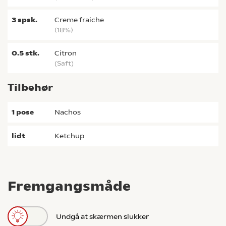
3
spsk.
creme fraiche
(18%)
0.5
stk.
citron
(saft)
Tilbehør
1
pose
Nachos
lidt
ketchup
Fremgangsmåde
Undgå at skærmen slukker