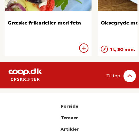
Græske frikadeller med feta
Oksegryde me
1 t, 30 min.
Til top
Forside
Temaer
Artikler