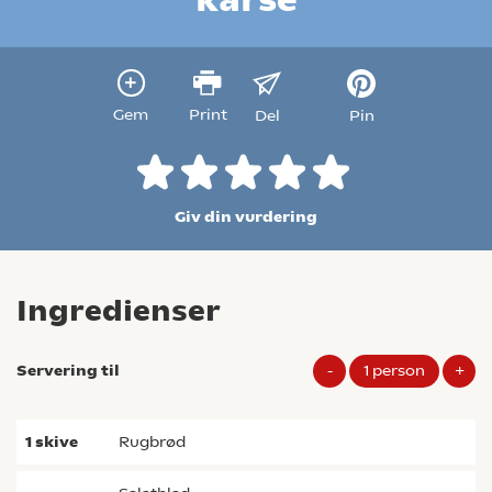
Gem
Print
Del
Pin
Giv din vurdering
Ingredienser
Servering til
-
1
person
+
1
skive
rugbrød