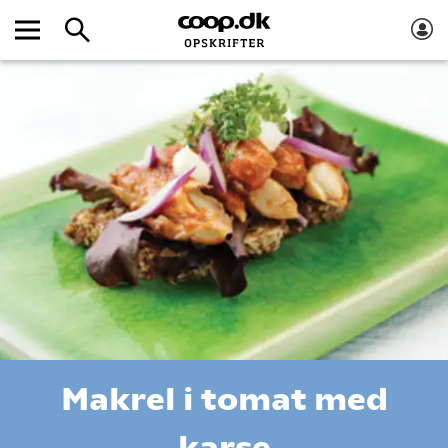
Makrel i tomat med
karse