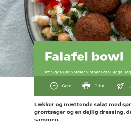
Falafel bowl
Af:
Sigga Bøgh Møller Vinther
Foto:
Sigga Bøg
Gem
Print
D
Lækker og mættende salat med sprød
grøntsager og en dejlig dressing, d
sammen.