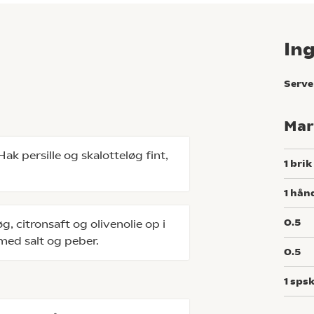
In
Serve
Mar
k persille og skalotteløg fint,
1
brik
1
hån
0.5
g, citronsaft og olivenolie op i
med salt og peber.
0.5
1
spsk