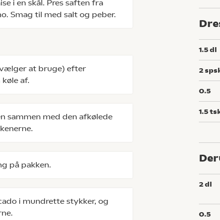
 i en skål. Pres saften fra
ano. Smag til med salt og peber.
Dre
1.5
dl
vælger at bruge) efter
2
sps
køle af.
0.5
1.5
ts
 den sammen med den afkølede
rkenerne.
Der
ing på pakken.
2
dl
ado i mundrette stykker, og
rne.
0.5