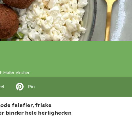
h Møller Vinther
Pin
el
e falafler, friske
er binder hele herligheden