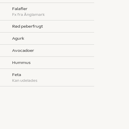
g
falafler
fx fra Änglamark
rød peberfrugt
agurk
avocadoer
g
hummus
feta
kan udelades