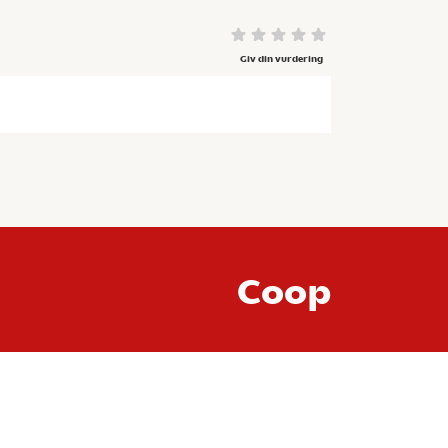
Giv din vurdering
Coop