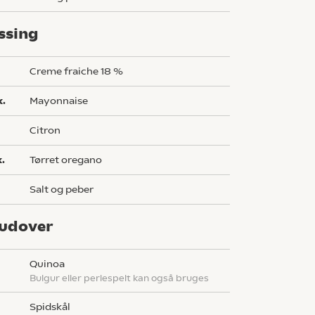
ssing
creme fraiche 18 %
k.
mayonnaise
citron
k.
tørret oregano
salt og peber
udover
quinoa
bulgur eller perlespelt kan også bruges
spidskål