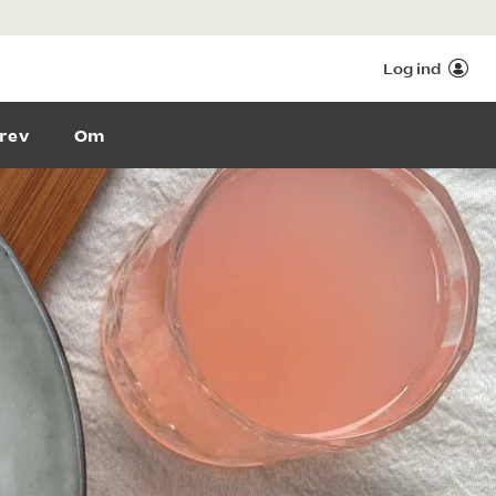
Log ind
rev
Om