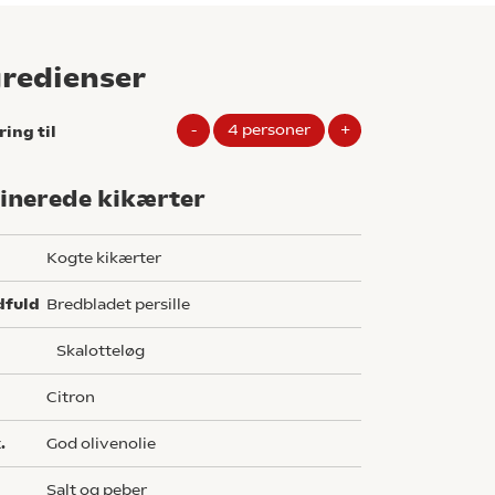
gredienser
-
4
personer
+
ring til
inerede kikærter
Kogte kikærter
dfuld
bredbladet persille
skalotteløg
citron
.
god olivenolie
salt og peber