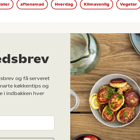
later
aftensmad
Hverdag
Klimavenlig
Vegetar
edsbrev
sbrev og få serveret
marte køkkentips og
e i indbakken hver