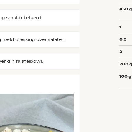
450
og smuldr fetaen i.
1
g hæld dressing over salaten.
0.5
2
ver din falafelbowl.
200
100
g