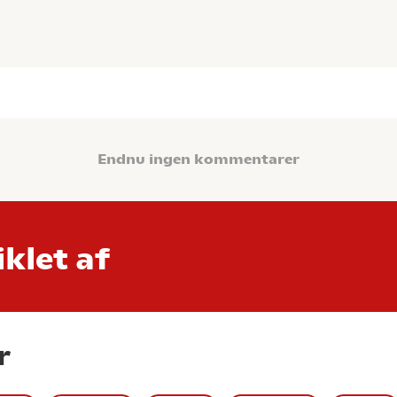
Endnu ingen kommentarer
klet af
r