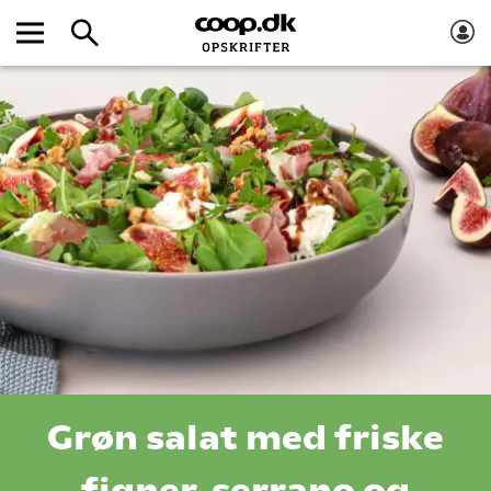
Grøn salat med friske
figner, serrano og