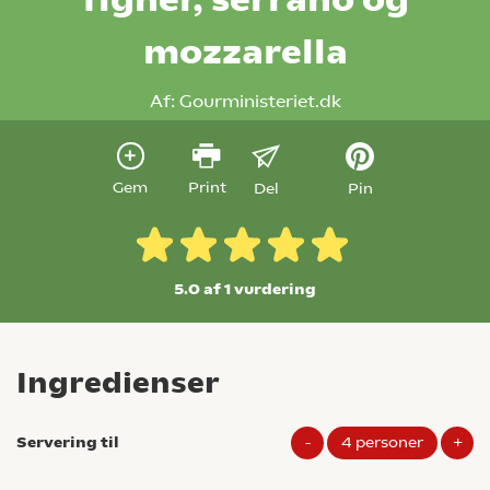
mozzarella
Af:
Gourministeriet.dk
Gem
Print
Del
Pin
5.0 af 1
vurdering
Ingredienser
Servering til
-
4
personer
+