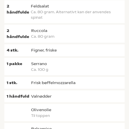
2
feldsalat
håndfulde
ca. 80 gram. Alternativt kan der anvendes
spinat
2
ruccola
håndfulde
ca. 80 gram
4
stk.
figner, friske
1
pakke
serrano
ca. 100 g
1
stk.
frisk bøffelmozzarella
1
håndfuld
valnødder
olivenolie
til toppen
balsamico