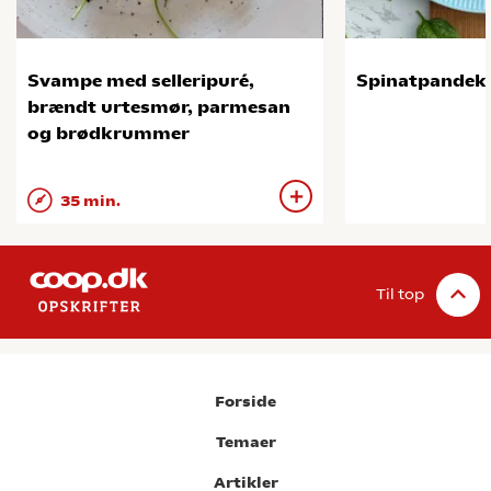
Svampe med selleripuré,
Spinatpandek
brændt urtesmør, parmesan
og brødkrummer
35 min.
Til top
Forside
Temaer
Artikler