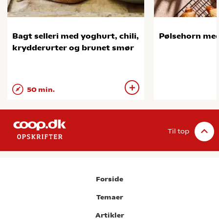
Bagt selleri med yoghurt, chili,
Pølsehorn me
krydderurter og brunet smør
50 min.
Til top
Forside
Temaer
Artikler