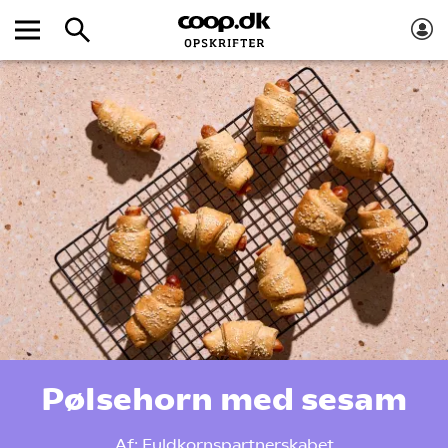
Pølsehorn med sesam
Af:
Fuldkornspartnerskabet