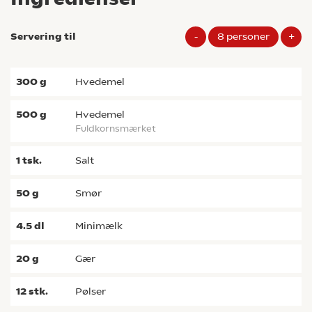
Servering til
-
8
personer
+
300
g
hvedemel
500
g
hvedemel
fuldkornsmærket
1
tsk.
salt
50
g
smør
4.5
dl
minimælk
20
g
gær
12
stk.
pølser