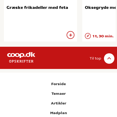
Græske frikadeller med feta
Oksegryde me
1 t, 30 min.
Til top
Forside
Temaer
Artikler
Madplan