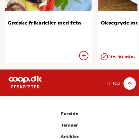
Græske frikadeller med feta
Oksegryde me
1 t, 30 min.
Til top
Forside
Temaer
Artikler