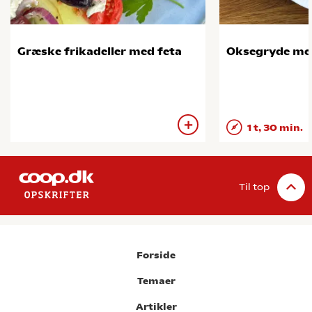
Græske frikadeller med feta
Oksegryde me
1 t, 30 min.
Til top
Forside
Temaer
Artikler