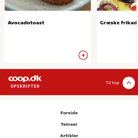
Avocadotoast
Græske frikade
Til top
Forside
Temaer
Artikler