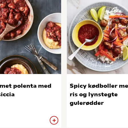
met polenta med
Spicy kødboller m
siccia
ris og lynstegte
gulerødder