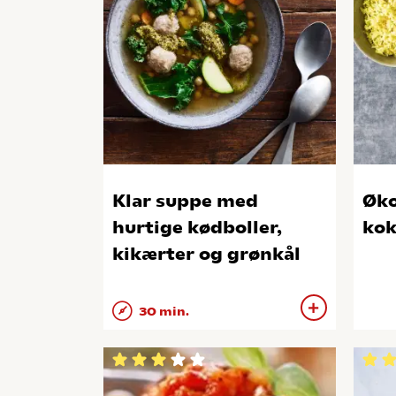
Klar suppe med
Øko
hurtige kødboller,
kok
kikærter og grønkål
30 min.