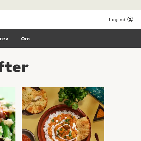
Log ind
rev
Om
fter