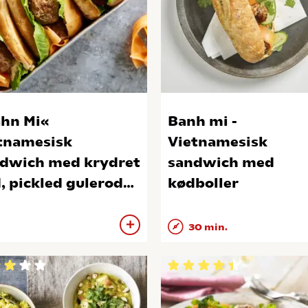
hn Mi«
Banh mi -
tnamesisk
Vietnamesisk
dwich med krydret
sandwich med
, pickled gulerod
kødboller
friske urter
30 min.