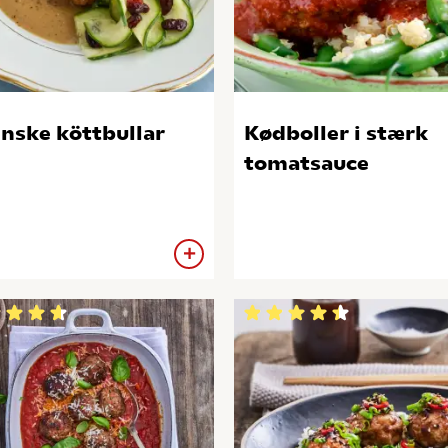
nske köttbullar
Kødboller i stærk
tomatsauce