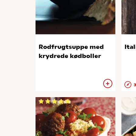
Rodfrugtsuppe med
Ita
krydrede kødboller
3