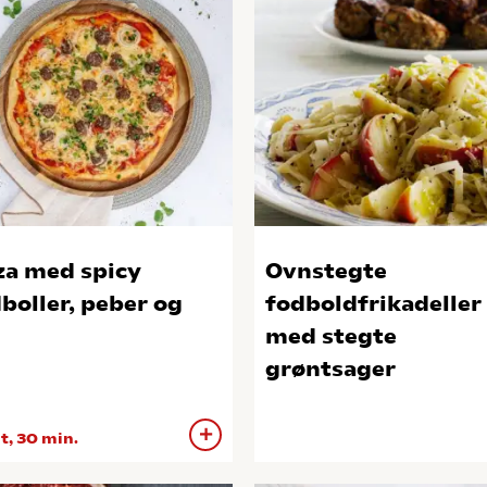
za med spicy
Ovnstegte
boller, peber og
fodboldfrikadeller
med stegte
grøntsager
 t, 30 min.