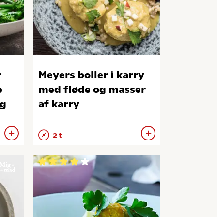
r
Meyers boller i karry
e
med fløde og masser
øg
af karry
2 t