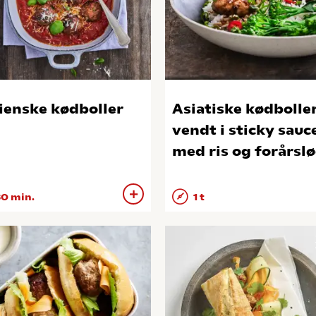
lienske kødboller
Asiatiske kødbolle
vendt i sticky sauc
med ris og forårsl
0 min.
1 t