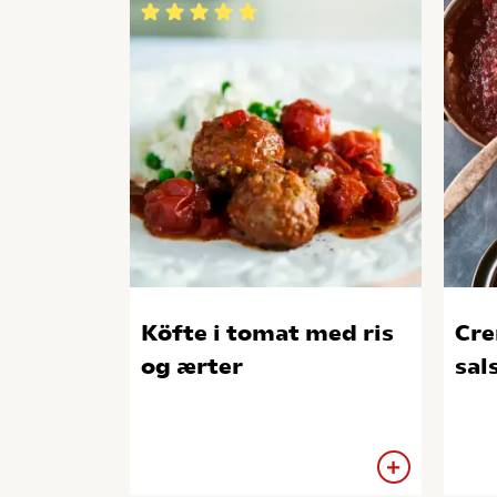
Köfte i tomat med ris
Cre
og ærter
sal