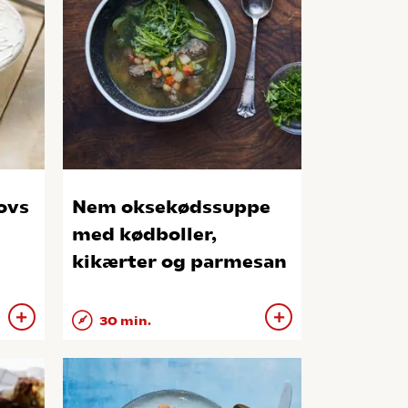
ovs
Nem oksekødssuppe
med kødboller,
kikærter og parmesan
30 min.