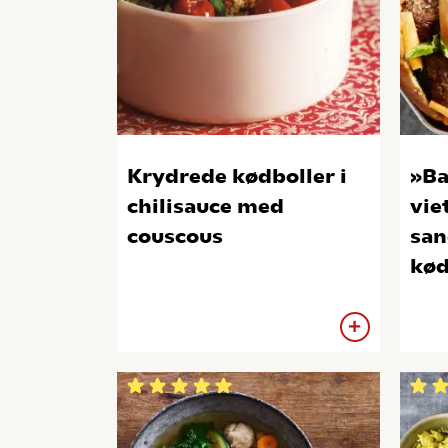
Krydrede kødboller i
»Ba
chilisauce med
vie
couscous
san
kød
og 