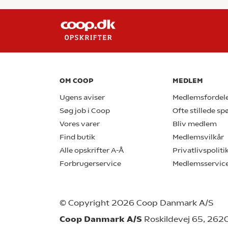
OM COOP
MEDLEM
Ugens aviser
Medlemsfordel
Søg job i Coop
Ofte stillede s
Vores varer
Bliv medlem
Find butik
Medlemsvilkår
Alle opskrifter A-Å
Privatlivspoliti
Forbrugerservice
Medlemsservic
© Copyright 2026 Coop Danmark A/S
Coop Danmark A/S
Roskildevej 65, 262