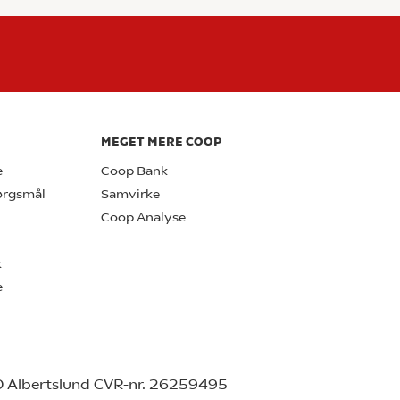
MEGET MERE COOP
e
Coop Bank
pørgsmål
Samvirke
Coop Analyse
k
e
0 Albertslund CVR-nr. 26259495