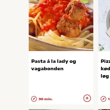
Pasta á la lady og
Piz
vagabonden
kød
løg
30 min.
1