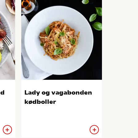
ed
Lady og vagabonden
kødboller