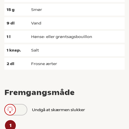
15
g
smør
9
dl
vand
1
l
hønse- eller grøntsagsbouillon
1
knsp.
salt
2
dl
frosne ærter
Fremgangsmåde
Undgå at skærmen slukker