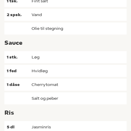
1
tsk.
fint salt
2
spsk.
vand
olie til stegning
Sauce
1
stk.
løg
1
fed
hvidløg
1
dåse
cherrytomat
salt og peber
Ris
5
dl
jasminris