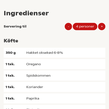
Ingredienser
Servering til
-
4
personer
+
Köfte
350
g
hakket oksekød 6-8%
1
tsk.
oregano
1
tsk.
spidskommen
1
tsk.
koriander
1
tsk.
paprika