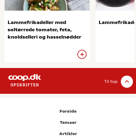
Lammefrikadeller med
Lammefrikadel
soltørrede tomater, feta,
knoldselleri og hasselnødder
Til top
Forside
Temaer
Artikler