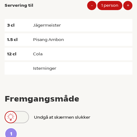
Servering til
-
1
person
+
3
cl
jägermeister
1.5
cl
Pisang Ambon
12
cl
Cola
isterninger
Fremgangsmåde
Undgå at skærmen slukker