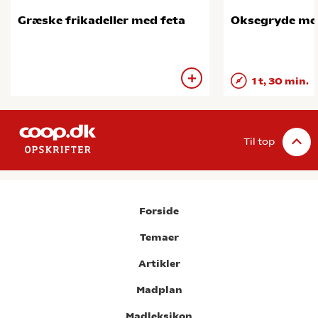
Græske frikadeller med feta
Oksegryde me
1 t, 30 min.
Til top
Forside
Temaer
Artikler
Madplan
Madleksikon