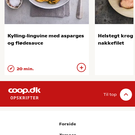
Kylling-linguine med asparges
Helstegt kro
og flødesauce
nakkefilet
20 min.
Til top
Forside