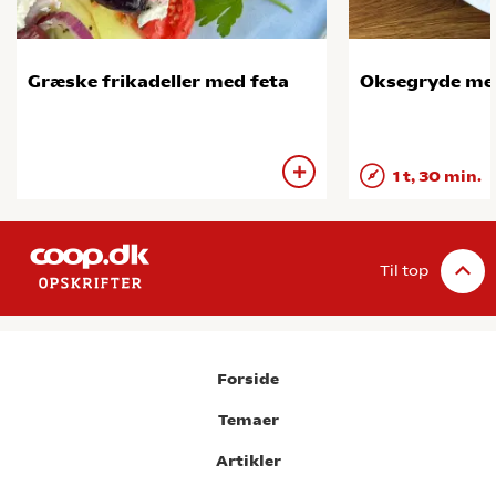
Græske frikadeller med feta
Oksegryde me
1 t, 30 min.
Til top
Forside
Temaer
Artikler