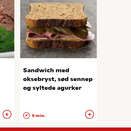
Sandwich med
oksebryst, sød sennep
og syltede agurker
5 min.