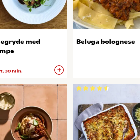
segryde med
Beluga bolognese
ampe
 t, 30 min.