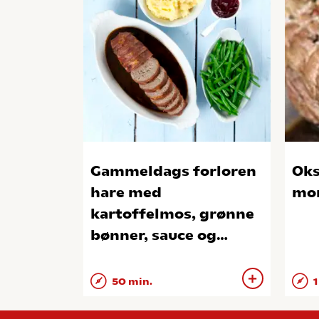
Gammeldags forloren
Oks
hare med
mor
kartoffelmos, grønne
bønner, sauce og
ribsgelé
50 min.
1