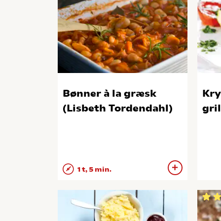
Bønner à la græsk
Kry
(Lisbeth Tordendahl)
gri
1 t, 5 min.