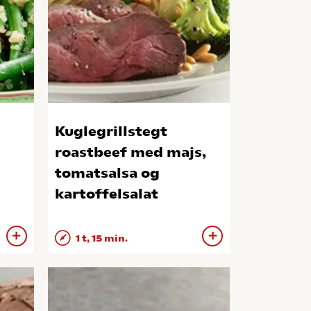
Kuglegrillstegt
roastbeef med majs,
tomatsalsa og
kartoffelsalat
1 t, 15 min.