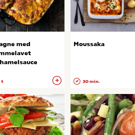
agne med
Moussaka
mmelavet
hamelsauce
 t
30 min.