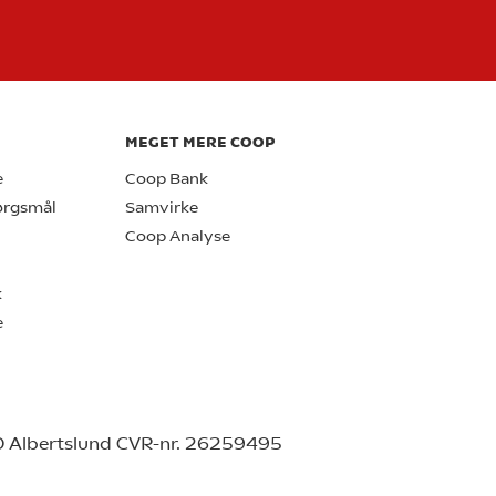
MEGET MERE COOP
e
Coop Bank
pørgsmål
Samvirke
Coop Analyse
k
e
0 Albertslund CVR-nr. 26259495