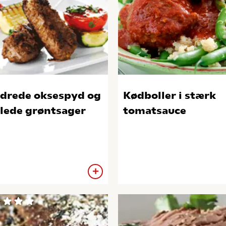
drede oksespyd og
Kødboller i stærk
llede grøntsager
tomatsauce