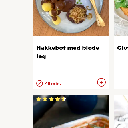
Hakkebøf med bløde
Glu
løg
45 min.