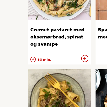
Cremet pastaret med
Spa
oksemørbrad, spinat
med
og svampe
30 min.