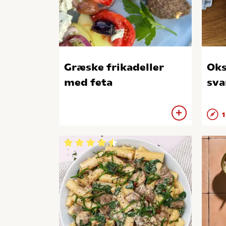
Græske frikadeller
Ok
med feta
sv
1