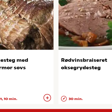
esteg med
Rødvinsbraiseret
mor sovs
oksegrydesteg
 t, 10 min.
30 min.