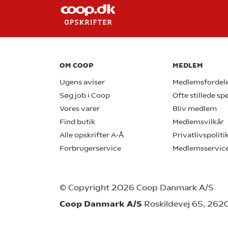
OM COOP
MEDLEM
Ugens aviser
Medlemsfordel
Søg job i Coop
Ofte stillede s
Vores varer
Bliv medlem
Find butik
Medlemsvilkår
Alle opskrifter A-Å
Privatlivspoliti
Forbrugerservice
Medlemsservic
© Copyright 2026 Coop Danmark A/S
Coop Danmark A/S
Roskildevej 65, 262