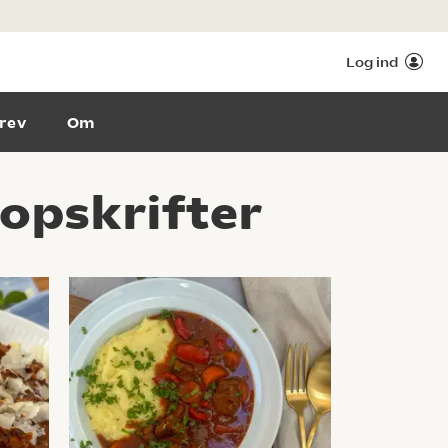
Log ind
rev
Om
opskrifter