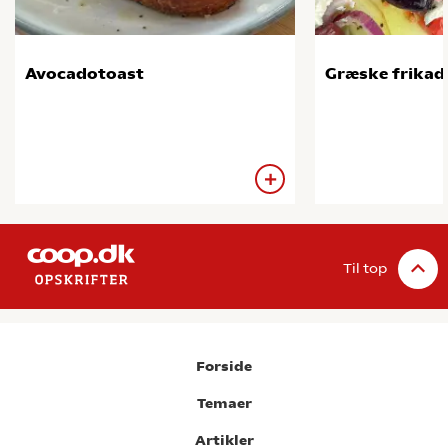
Avocadotoast
Græske frikade
Til top
Forside
Temaer
Artikler