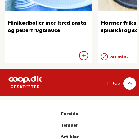
Minikødboller med bred pasta
Mormor frikad
og peberfrugtsauce
spidskål og so
30 min.
Til top
Forside
Temaer
Artikler