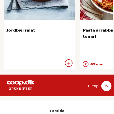
Jordbærsalat
Pasta arrabbia
tomat
45 min.
Til top
Forside