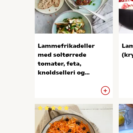
Lammefrikadeller
Lam
med soltørrede
(kr
tomater, feta,
knoldselleri og
hasselnødder