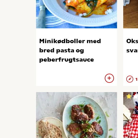
Minikødboller med
Ok
bred pasta og
sv
peberfrugtsauce
1