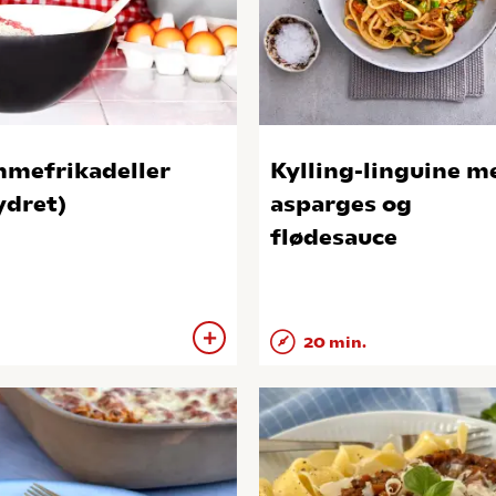
mefrikadeller
Kylling-linguine m
ydret)
asparges og
flødesauce
20 min.