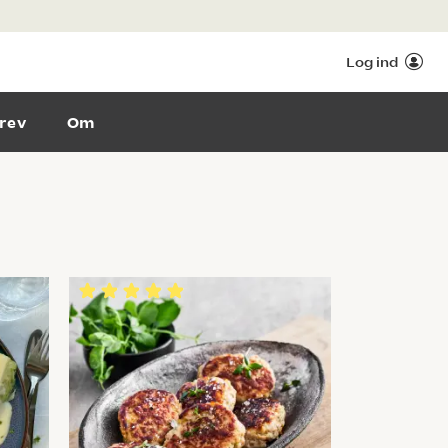
Log ind
rev
Om