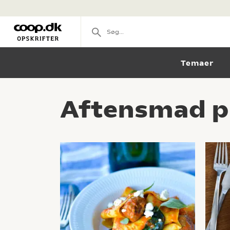
Temaer
Aftensmad pr