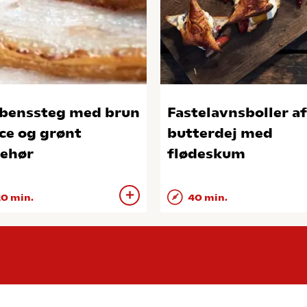
benssteg med brun
Fastelavnsboller af
ce og grønt
butterdej med
behør
flødeskum
0 min.
40 min.