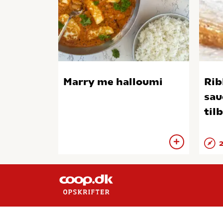
Marry me halloumi
Rib
sau
til
2