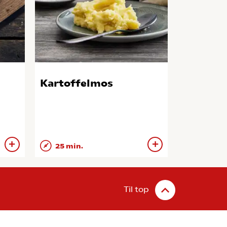
Kartoffelmos
25 min.
Til top