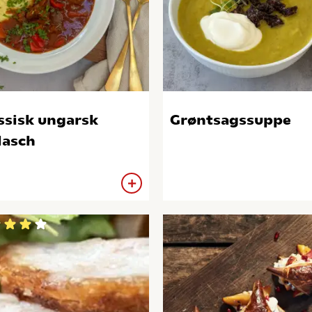
ssisk ungarsk
Grøntsagssuppe
lasch