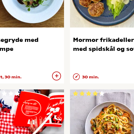
segryde med
Mormor frikadeller
ampe
med spidskål og so
 t, 30 min.
30 min.