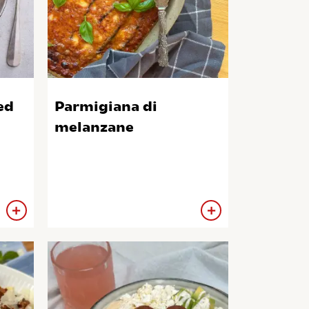
ed
Parmigiana di
melanzane