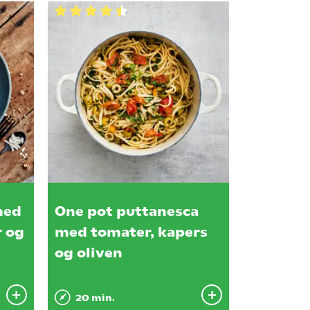
med
One pot puttanesca
r og
med tomater, kapers
og oliven
20 min.