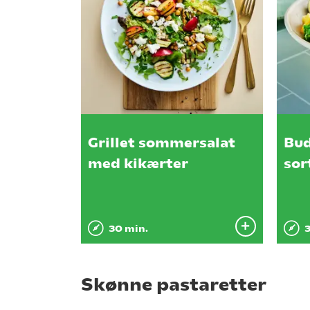
Grillet sommersalat
Bu
med kikærter
sor
30 min.
3
Skønne pastaretter