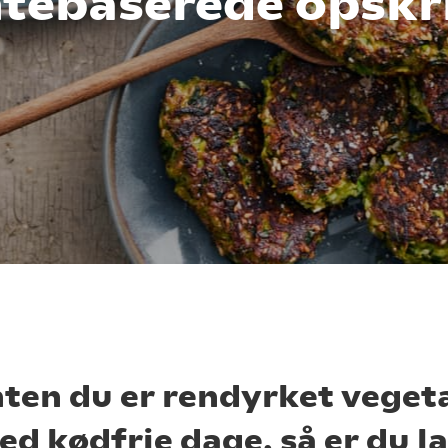
tebaserede opskr
ten du er rendyrket vegeta
ed kødfrie dage, så er du l