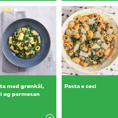
ta med grønkål,
Pasta e ceci
li og parmesan