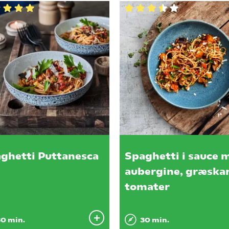
ghetti Puttanesca
Spaghetti i sauce 
aubergine, græska
tomater
0 min.
30 min.