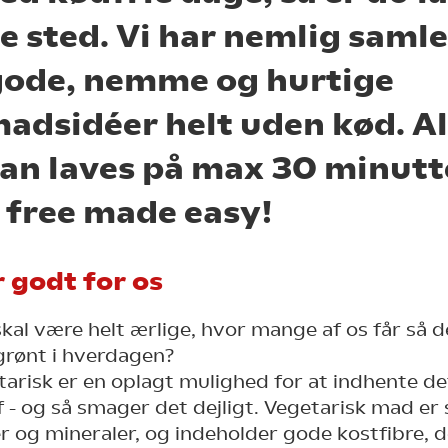
te sted. Vi har nemlig samle
gode, nemme og hurtige
adsidéer helt uden kød. Al
kan laves på max 30 minutte
 free made easy!
r godt for os
 skal være helt ærlige, hvor mange af os får så 
rønt i hverdagen?
tarisk er en oplagt mulighed for at indhente de
af - og så smager det dejligt. Vegetarisk mad e
 og mineraler, og indeholder gode kostfibre, d