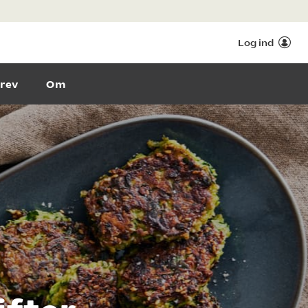
Log ind
rev
Om