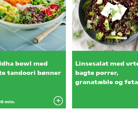
ddha bowl med
Linsesalat med urte
te tandoori bønner
bagte porrer,
granatæble og feta
0 min.