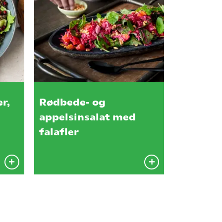
r,
Rødbede- og
appelsinsalat med
falafler