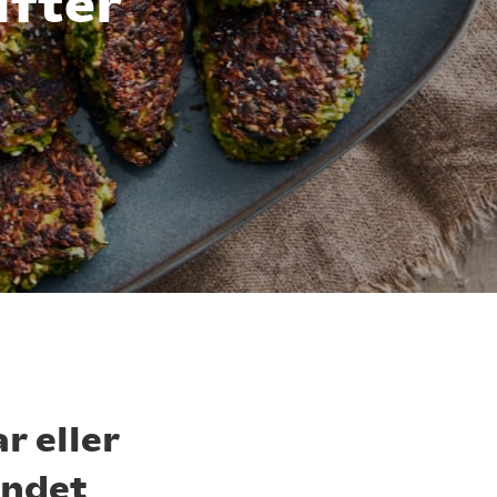
ifter
r eller
andet