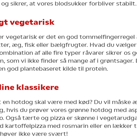
g sikrer, at vores blodsukker forbliver stabilt.
gt vegetarisk
r vegetarisk er det en god tommelfingerregel 
r, æg, fisk eller bælgfrugter. Hvad du vælger e
mbination af alle fire typer råvarer sikrer os 
n, som vi ikke finder så mange af i grøntsager.
n god plantebaseret kilde til protein.
ine klassikere
t en hotdog skal være med kød? Du vil måske 
g, hvis du prøver vores grønne hotdog med as
. Også tærte og pizza er skønne i vegetarudg
d kartoffelpizza med rosmarin eller en lækker
ehøver ikke være svært!