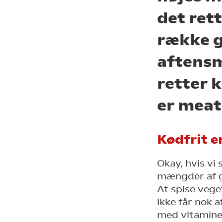
det ret
række 
aftensm
retter 
er meat
Kødfrit e
Okay, hvis vi
mængder af g
At spise vege
ikke får nok 
med vitaminer