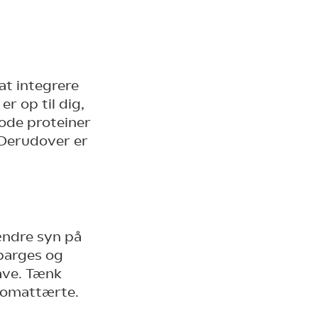
at integrere
r op til dig,
gode proteiner
 Derudover er
ændre syn på
parges og
ave. Tænk
 tomattærte.