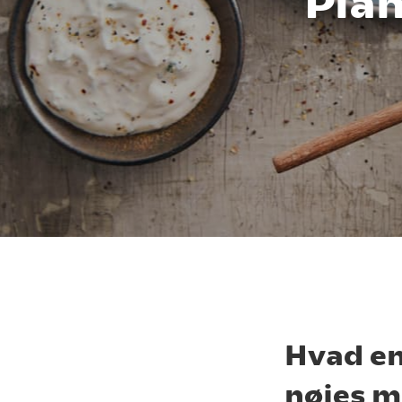
Plan
Hvad en
nøjes m