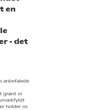
t en
le
r - det
de anbefalede
t grønt vi
r smækfyldt
er holder os