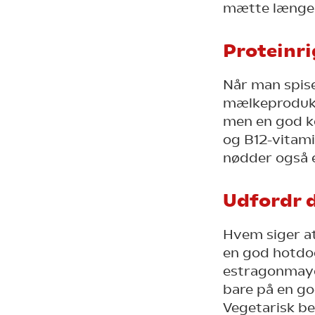
mætte længe o
Proteinri
Når man spise
mælkeprodukte
men en god ko
og B12-vitami
nødder også e
Udfordr d
Hvem siger a
en god hotdo
estragonmayo
bare på en go
Vegetarisk b