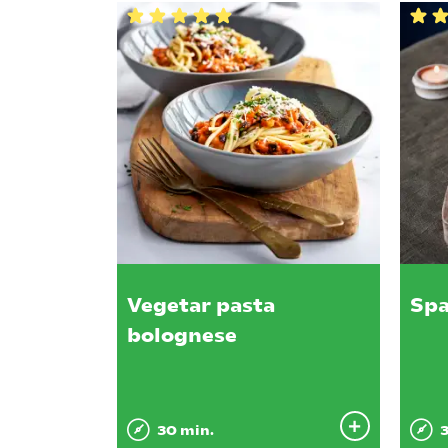
Vegetar pasta
Spa
bolognese
30 min.
3