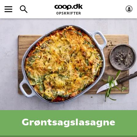
Grøntsagslasagne