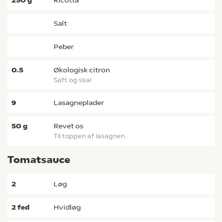
250
g
ricotta
salt
peber
0.5
økologisk citron
saft og skal
9
lasagneplader
50
g
revet os
til toppen af lasagnen
Tomatsauce
2
løg
2
fed
hvidløg