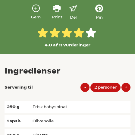
Gem
Print
Del
Pin
4.0 af 11
vurderinger
Ingredienser
Servering til
-
2
personer
+
250
g
frisk babyspinat
1
spsk.
olivenolie