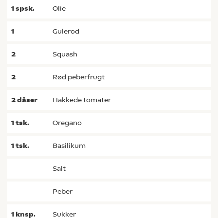
1
spsk.
olie
1
gulerod
2
squash
2
rød peberfrugt
2
dåser
hakkede tomater
1
tsk.
oregano
1
tsk.
basilikum
salt
peber
1
knsp.
sukker