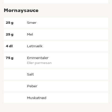
Mornaysauce
25
g
smør
25
g
mel
4
dl
letmælk
75
g
emmentaler
eller parmesan
salt
peber
muskatnød