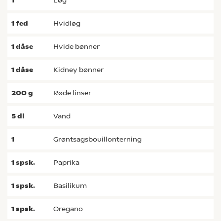
1
løg
1
fed
hvidløg
1
dåse
hvide bønner
1
dåse
kidney bønner
200
g
røde linser
5
dl
vand
1
grøntsagsbouillonterning
1
spsk.
paprika
1
spsk.
basilikum
1
spsk.
oregano