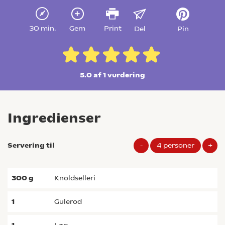
30 min.
Gem
Print
Del
Pin
5.0 af 1
vurdering
Ingredienser
Servering til
-
4
personer
+
300
g
knoldselleri
1
gulerod