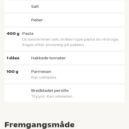
salt
peber
400
g
pasta
Du bestemmer selv, hvilken type pasta du vil bruge.
Koges efter anvisning på pakken.
1
dåse
hakkede tomater
100
g
parmesan
Kan udelades
bredbladet persille
Til pynt. Kan udelades.
Fremgangsmåde