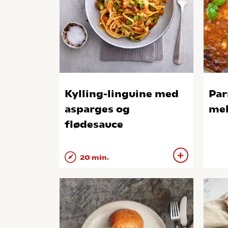
Kylling-linguine med
Par
asparges og
mel
flødesauce
20 min.