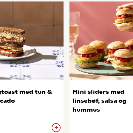
toast med tun &
Mini sliders med
cado
linsebøf, salsa og
hummus