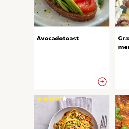
Avocadotoast
Græ
med