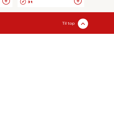
3 t
Til top