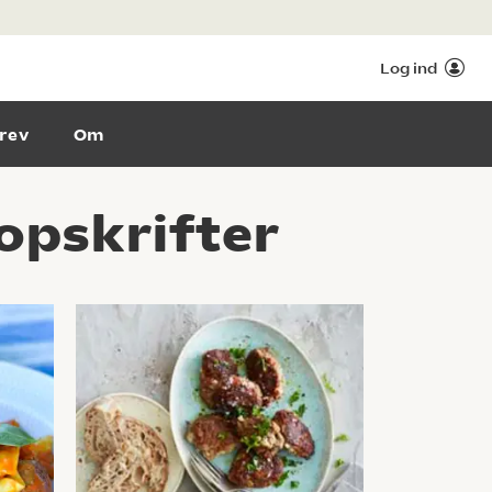
Log ind
rev
Om
opskrifter