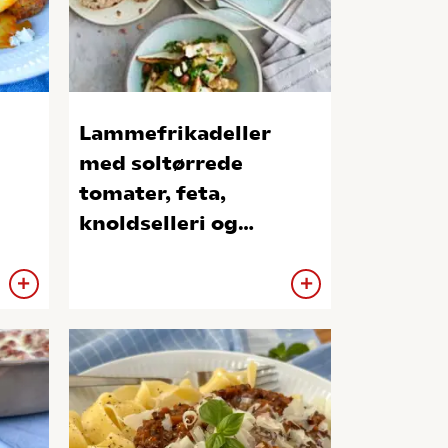
Lammefrikadeller
med soltørrede
tomater, feta,
knoldselleri og
hasselnødder