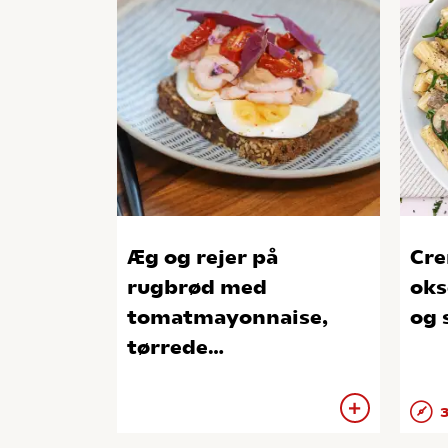
Æg og rejer på
Cre
rugbrød med
oks
tomatmayonnaise,
og 
tørrede
cherrytomater og
rødmelde
3