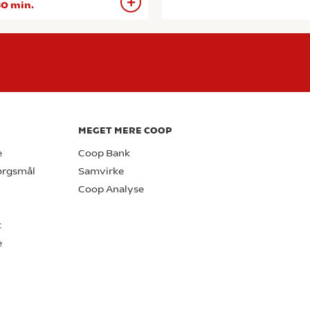
0 min.
MEGET MERE COOP
e
Coop Bank
pørgsmål
Samvirke
Coop Analyse
k
e