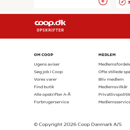
3
OM COOP
MEDLEM
Ugens aviser
Medlemsfordel
Søg job i Coop
Ofte stillede s
Vores varer
Bliv medlem
Find butik
Medlemsvilkår
Alle opskrifter A-Å
Privatlivspoliti
Forbrugerservice
Medlemsservic
© Copyright 2026 Coop Danmark A/S