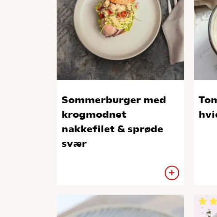
Sommerburger med
To
krogmodnet
hvi
nakkefilet & sprøde
svær