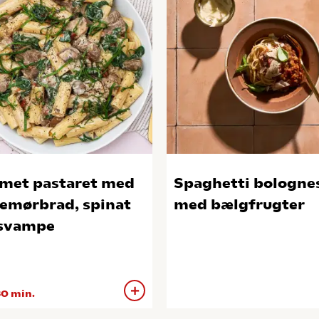
met pastaret med
Spaghetti bologne
emørbrad, spinat
med bælgfrugter
svampe
0 min.