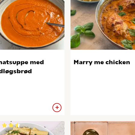
matsuppe med
Marry me chicken
dløgsbrød