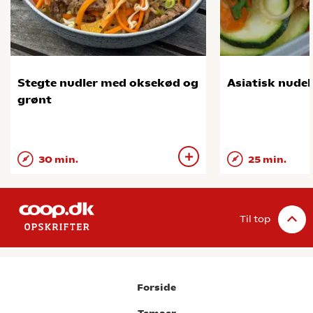
Stegte nudler med oksekød og
Asiatisk nudel
grønt
30 min.
25 min.
Til top
Forside