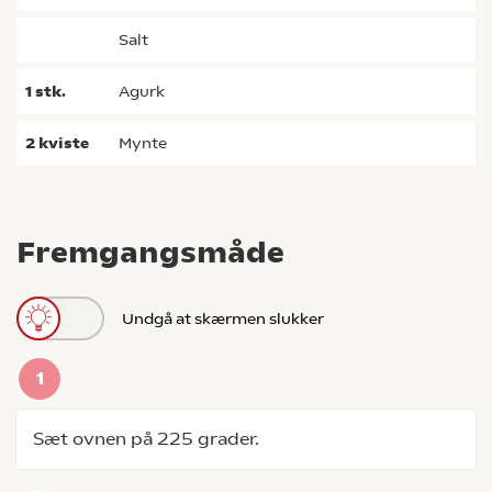
salt
1
stk.
agurk
2
kviste
mynte
Fremgangsmåde
Undgå at skærmen slukker
Sæt ovnen på 225 grader.