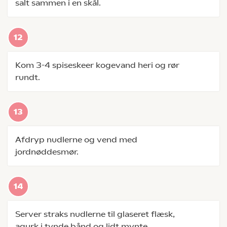
salt sammen i en skål.
Kom 3-4 spiseskeer kogevand heri og rør
rundt.
Afdryp nudlerne og vend med
jordnøddesmør.
Server straks nudlerne til glaseret flæsk,
agurk i tynde bånd og lidt mynte.