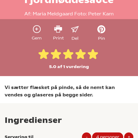
Af:
Maria Meldgaard
Foto:
Peter Kam
Gem
Print
Del
Pin
5.0 af 1
vurdering
Vi sætter flæsket på pinde, så de nemt kan
vendes og glaseres på begge sider.
Ingredienser
Servering til
-
4
personer
+