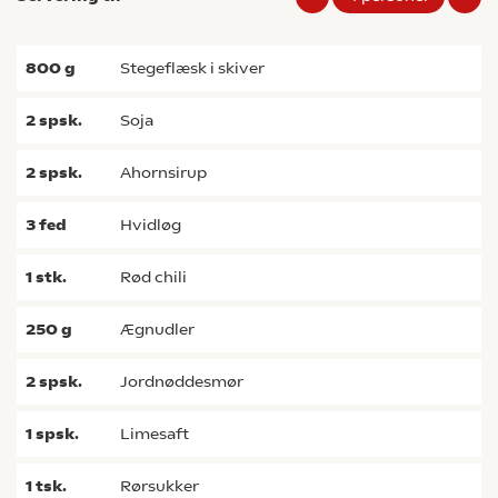
800
g
stegeflæsk i skiver
2
spsk.
soja
2
spsk.
ahornsirup
3
fed
hvidløg
1
stk.
rød chili
250
g
ægnudler
2
spsk.
jordnøddesmør
1
spsk.
limesaft
1
tsk.
rørsukker