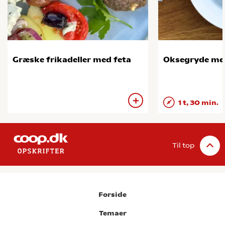
Græske frikadeller med feta
Oksegryde me
1 t, 30 min.
Til top
Forside
Temaer