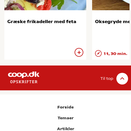
Græske frikadeller med feta
Oksegryde me
1 t, 30 min.
Til top
Forside
Temaer
Artikler