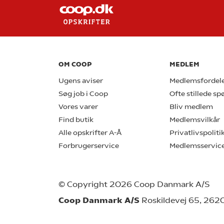
OM COOP
MEDLEM
Ugens aviser
Medlemsfordel
Søg job i Coop
Ofte stillede s
Vores varer
Bliv medlem
Find butik
Medlemsvilkår
Alle opskrifter A-Å
Privatlivspoliti
Forbrugerservice
Medlemsservic
© Copyright 2026 Coop Danmark A/S
Coop Danmark A/S
Roskildevej 65, 262