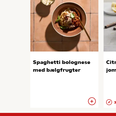
Spaghetti bolognese
Cit
med bælgfrugter
jo
3