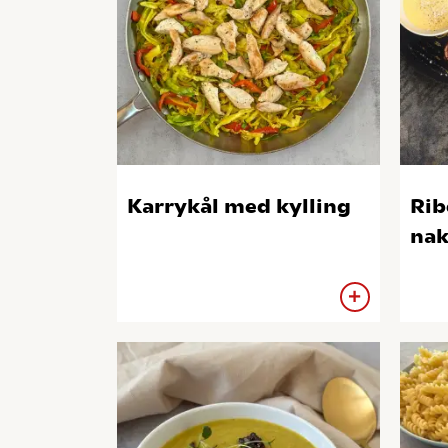
Karrykål med kylling
Rib
nak