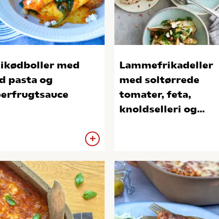
ikødboller med
Lammefrikadeller
d pasta og
med soltørrede
erfrugtsauce
tomater, feta,
knoldselleri og
hasselnødder