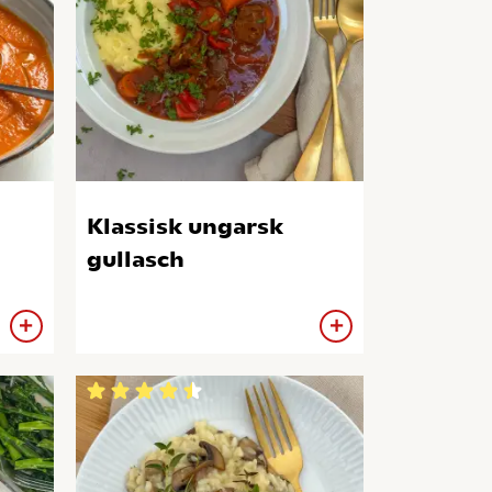
Klassisk ungarsk
gullasch