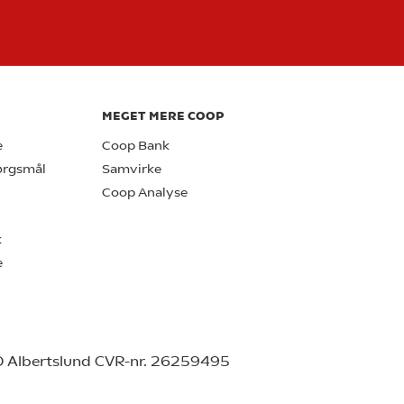
MEGET MERE COOP
e
Coop Bank
pørgsmål
Samvirke
Coop Analyse
k
e
0 Albertslund CVR-nr. 26259495