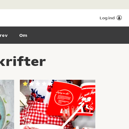
Log ind
rev
Om
krifter