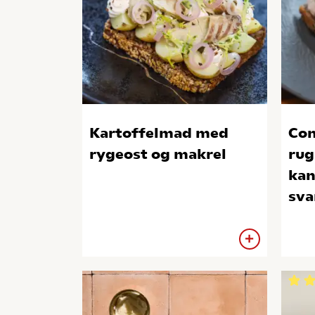
Kartoffelmad med
Con
rygeost og makrel
rug
kan
sv