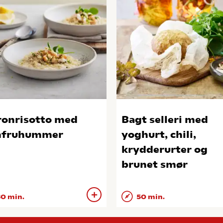
ronrisotto med
Bagt selleri med
mfruhummer
yoghurt, chili,
krydderurter og
brunet smør
0 min.
50 min.