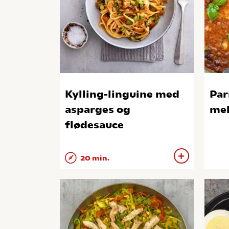
Kylling-linguine med
Par
asparges og
mel
flødesauce
20 min.