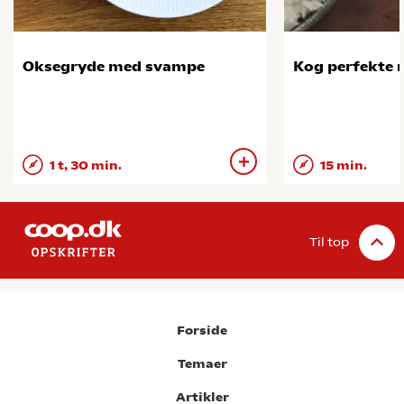
Oksegryde med svampe
Kog perfekte r
1 t, 30 min.
15 min.
Til top
Forside
Temaer
Artikler