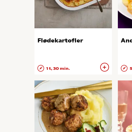
Flødekartofler
And
1 t, 30 min.
5