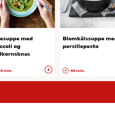
esuppe med
Blomkålssuppe me
ccoli og
persillepesto
dkornsknas
5 min.
45 min.