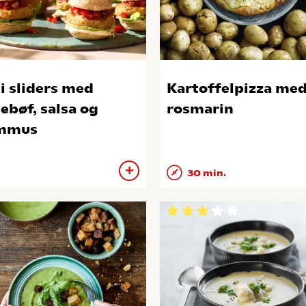
i sliders med
Kartoffelpizza me
sebøf, salsa og
rosmarin
mmus
30 min.