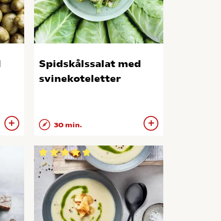
d
Spidskålssalat med
svinekoteletter
30 min.