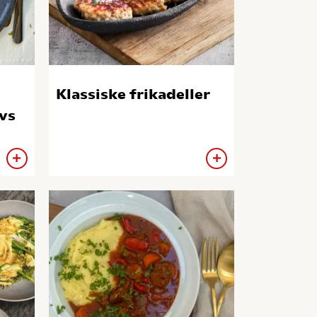
Klassiske frikadeller
vs