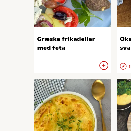
Græske frikadeller
Ok
med feta
sv
1