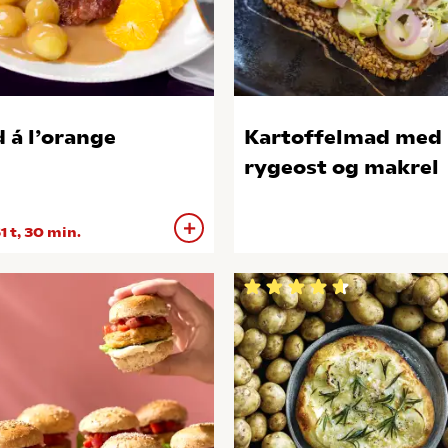
 á l’orange
Kartoffelmad med
rygeost og makrel
1 t, 30 min.