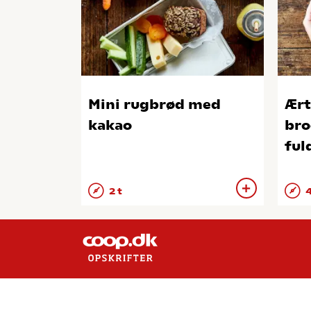
Mini rugbrød med
Ært
kakao
bro
ful
2 t
4