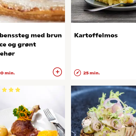
benssteg med brun
Kartoffelmos
ce og grønt
behør
0 min.
25 min.