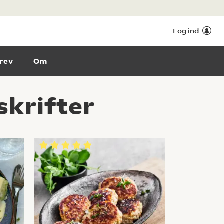
Log ind
rev
Om
skrifter