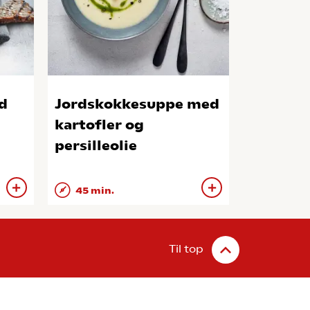
d
Jordskokkesuppe med
kartofler og
persilleolie
45 min.
Til top