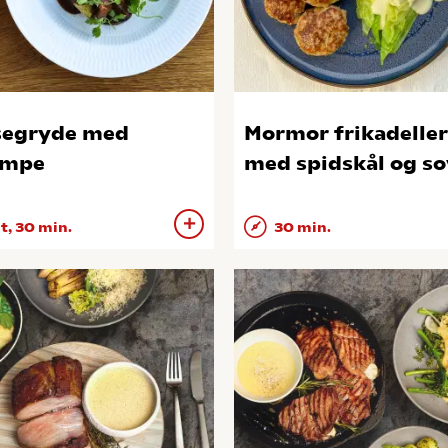
segryde med
Mormor frikadeller
ampe
med spidskål og so
 t, 30 min.
30 min.