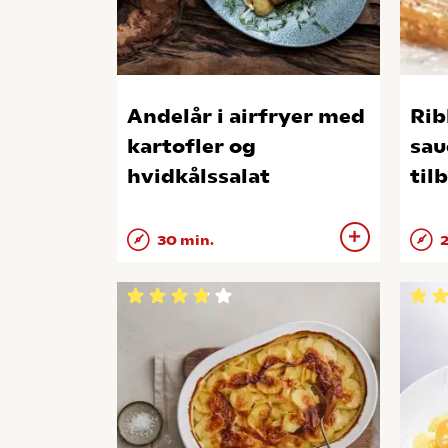
Andelår i airfryer med
Rib
kartofler og
sau
hvidkålssalat
til
30 min.
2