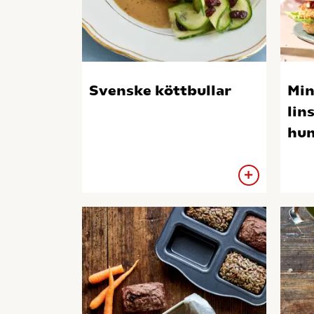
Svenske köttbullar
Min
lin
hu