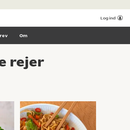
Log ind
rev
Om
e rejer