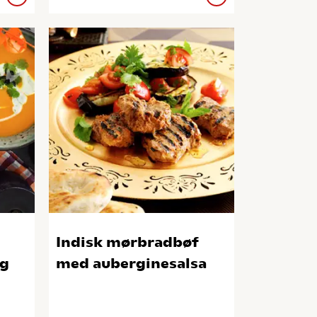
d
Indisk mørbradbøf
og
med auberginesalsa