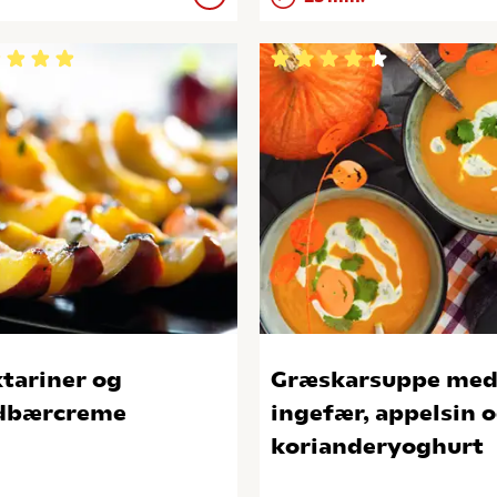
tariner og
Græskarsuppe me
dbærcreme
ingefær, appelsin 
korianderyoghurt