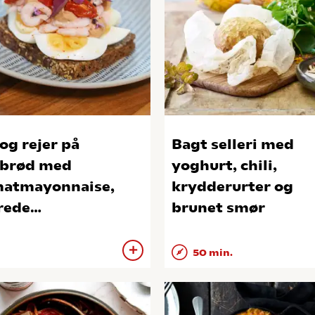
og rejer på
Bagt selleri med
brød med
yoghurt, chili,
atmayonnaise,
krydderurter og
rede
brunet smør
rrytomater og
dmelde
50 min.