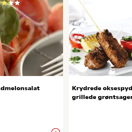
dmelonsalat
Krydrede oksespyd
grillede grøntsage