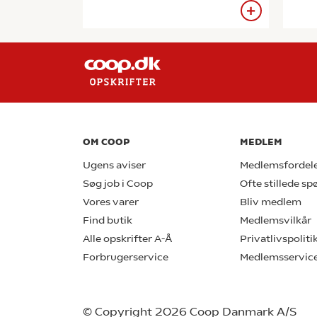
OM COOP
MEDLEM
Ugens aviser
Medlemsfordel
Søg job i Coop
Ofte stillede s
Vores varer
Bliv medlem
Find butik
Medlemsvilkår
Alle opskrifter A-Å
Privatlivspoliti
Forbrugerservice
Medlemsservic
© Copyright 2026 Coop Danmark A/S