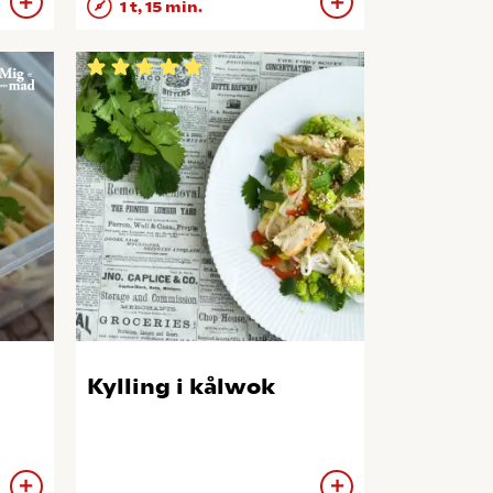
1 t, 15 min.
Kylling i kålwok