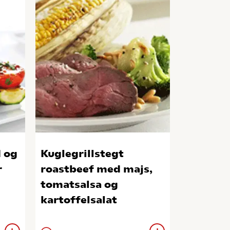
 og
Kuglegrillstegt
r
roastbeef med majs,
tomatsalsa og
kartoffelsalat