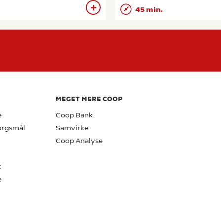
45 min.
MEGET MERE COOP
e
Coop Bank
pørgsmål
Samvirke
Coop Analyse
k
e