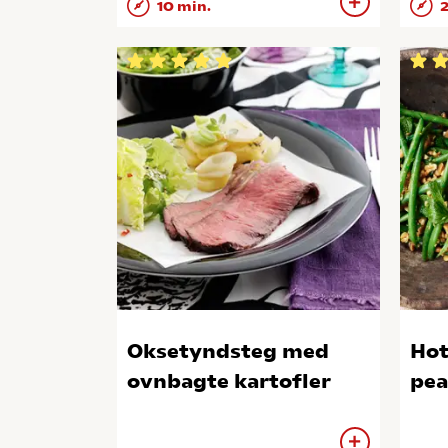
10 min.
2
Oksetyndsteg med
Hot
ovnbagte kartofler
pea