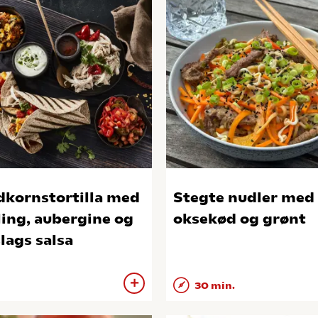
dkornstortilla med
Stegte nudler med
ling, aubergine og
oksekød og grønt
slags salsa
30 min.