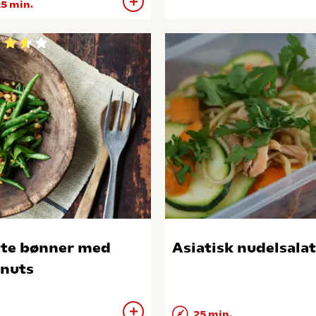
5 min.
te bønner med
Asiatisk nudelsalat
nuts
25 min.