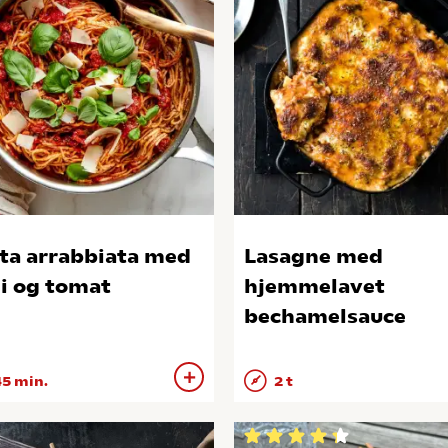
ta arrabbiata med
Lasagne med
li og tomat
hjemmelavet
bechamelsauce
5 min.
2 t