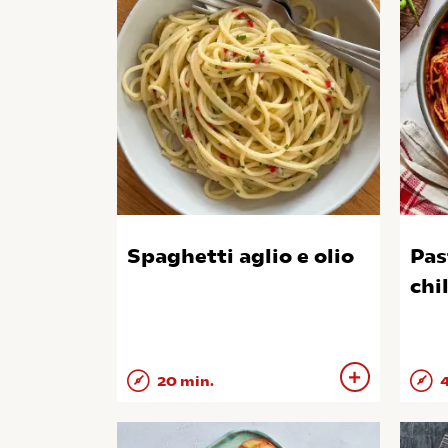
Spaghetti aglio e olio
Pas
chi
20 min.
4