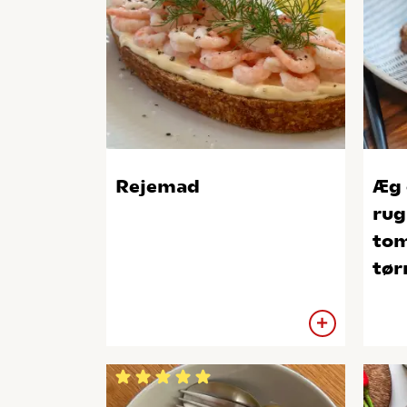
Rejemad
Æg 
rug
tom
tør
che
rø