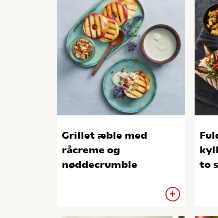
Grillet æble med
Ful
råcreme og
kyl
nøddecrumble
to 