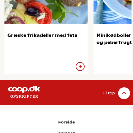
Græske frikadeller med feta
Minikødboller
og peberfrugt
Til top
Forside