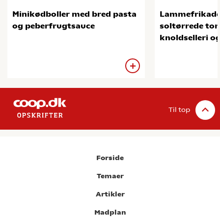
Minikødboller med bred pasta
Lammefrikade
og peberfrugtsauce
soltørrede tom
knoldselleri o
Til top
Forside
Temaer
Artikler
Madplan