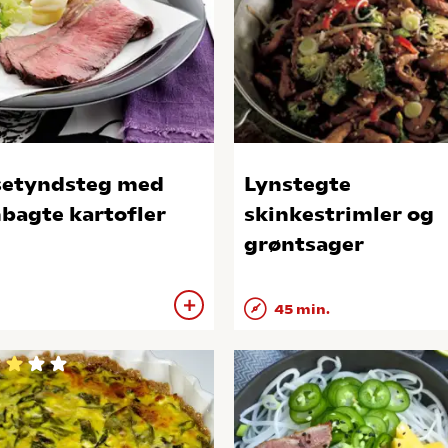
etyndsteg med
Lynstegte
bagte kartofler
skinkestrimler og
grøntsager
45 min.