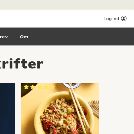
Log ind
rev
Om
rifter