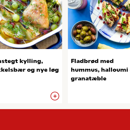
stegt kylling,
Fladbrød med
kkelsbær og nye løg
hummus, halloumi
granatæble