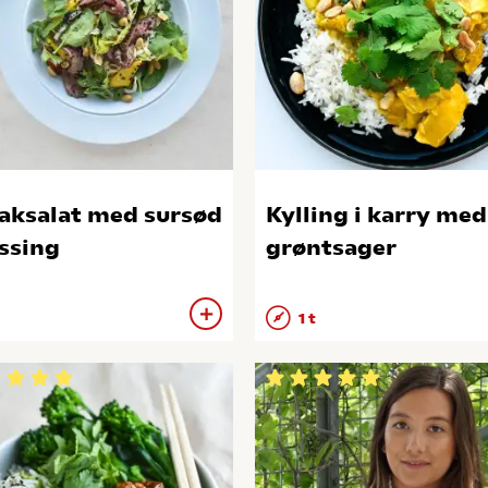
aksalat med sursød
Kylling i karry med
ssing
grøntsager
1 t