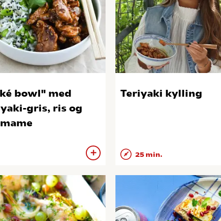
ké bowl" med
Teriyaki kylling
iyaki-gris, ris og
amame
25 min.