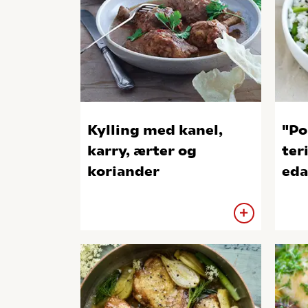
Kylling med kanel,
"Po
karry, ærter og
ter
koriander
ed