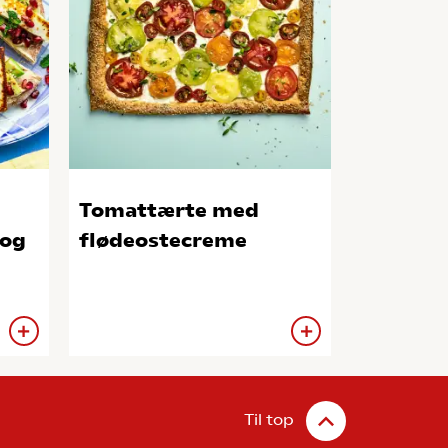
Tomattærte med
 og
flødeostecreme
Til top