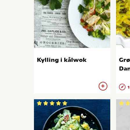
Kylling i kålwok
Grø
Da
1