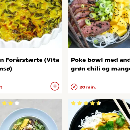
n Forårstærte (Vita
Poke bowl med and
msø)
grøn chili og mang
 t
20 min.